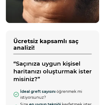
ücretsiz kapsamlı saç
analizi!
“saçınıza uygun kişisel
haritanızı oluşturmak ister
misiniz?”
i̇deal greft sayısını
öğrenmek mi
istiyorsunuz?
size
en uygun tekniği
keşfetmek ister