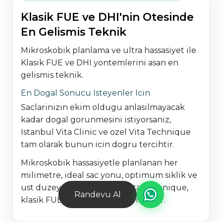
Klasik FUE ve DHI'nin Otesinde
En Gelismis Teknik
Mikroskobik planlama ve ultra hassasiyet ile
Klasik FUE ve DHI yontemlerini asan en
gelismis teknik.
En Dogal Sonucu Isteyenler Icin
Saclarinizin ekim oldugu anlasilmayacak
kadar dogal gorunmesini istiyorsaniz,
Istanbul Vita Clinic ve ozel Vita Technique
tam olarak bunun icin dogru tercihtir.
Mikroskobik hassasiyetle planlanan her
milimetre, ideal sac yonu, optimum siklik ve
ust duzey dogallik saglar. Vita Technique,
Randevu Al
klasik FUE ve DHI'nin sinirlarini asar.