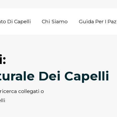
nto Di Capelli
Chi Siamo
Guida Per I Paz
i:
turale Dei Capelli
lli