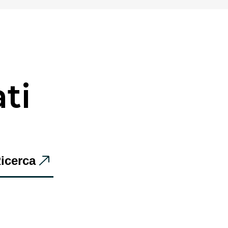
ati
icerca