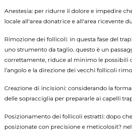
anestesia: per ridurre il dolore e impedire che il trapianto di sopracciglia sia doloroso per i pazienti, è necessario applicare l'anestesia
locale all'area donatrice e all'area ricevente du
rimozione dei follicoli: in questa fase del trapianto di sopracciglia, i chirurghi raccolgono i follicoli piliferi dall’area donatrice utilizzando
uno strumento da taglio. questo è un passag
correttamente, riduce al minimo le possibili ci
l’angolo e la direzione dei vecchi follicoli rimo
creazione di incisioni: considerando la forma delle sopracciglia desiderata dal paziente, i tecnici creano microincisioni precise nella zona
delle sopracciglia per prepararle ai capelli trap
posizionamento dei follicoli estratti: dopo che le unit? follicolari sono state rimosse dalla parte posteriore del cuoio capelluto, vengono
posizionate con precisione e meticolosit? ne