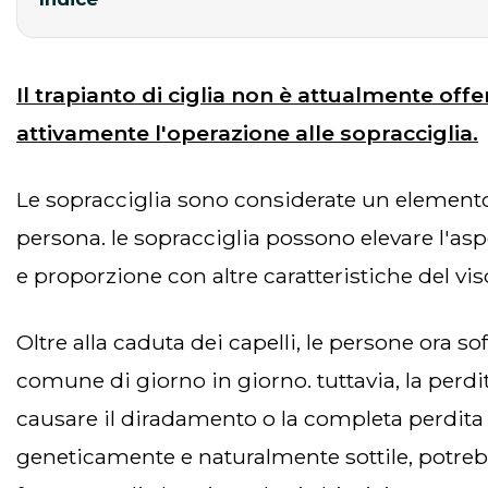
Il trapianto di ciglia non è attualmente offe
attivamente l'operazione alle sopracciglia.
le sopracciglia sono considerate un elemento estremamente importante del viso in grado di modificare l'aspetto e l'estetica di una
persona. le sopracciglia possono elevare l'as
e proporzione con altre caratteristiche del vis
oltre alla caduta dei capelli, le persone ora soffrono di perdita delle sopracciglia e questa condizione medica sta diventando sempre più
comune di giorno in giorno. tuttavia, la perdit
causare il diradamento o la completa perdita d
geneticamente e naturalmente sottile, potrebb