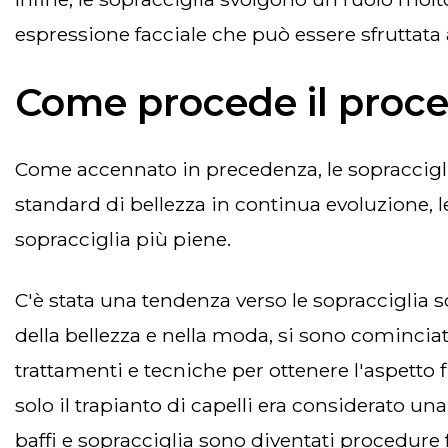
espressione facciale che può essere sfruttata
Come procede il proces
come accennato in precedenza, le sopracciglia hanno una funzione estremamente importante e quindi, sia per fattori di salute che per
standard di bellezza in continua evoluzione, 
sopracciglia più piene.
c'è stata una tendenza verso le sopracciglia sottili e rotonde fin dagli anni '60, ma recentemente, con il cambiamento nella percezione
della bellezza e nella moda, si sono cominciate
trattamenti e tecniche per ottenere l'aspetto
solo il trapianto di capelli era considerato u
baffi e sopracciglia sono diventati procedure 