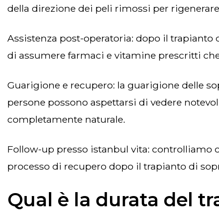
della direzione dei peli rimossi per rigenerare
assistenza post-operatoria: dopo il trapianto di sopracciglia, ai pazienti viene chiesto di seguire alcune linee guida e istruzioni sanitarie o
di assumere farmaci e vitamine prescritti che
guarigione e recupero: la guarigione delle sopracciglia dopo il trapianto di sopracciglia è più rapida di quella dei capillari, quindi le
persone possono aspettarsi di vedere notevoli t
completamente naturale.
follow-up presso istanbul vita: controlliamo costantemente i nostri pazienti per seguire i loro progressi e garantire loro un adeguato
processo di recupero dopo il trapianto di sopr
Qual è la durata del tr