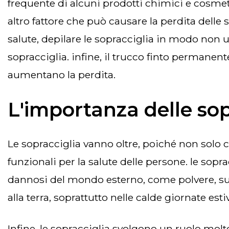
frequente di alcuni prodotti chimici e cosme
altro fattore che può causare la perdita delle 
salute, depilare le sopracciglia in modo non u
sopracciglia. infine, il trucco finto permanent
aumentano la perdita.
L'importanza delle sop
le sopracciglia vanno oltre, poiché non solo completano l'estetica fisica complessiva di una persona, ma svolgono anche importanti ruoli
funzionali per la salute delle persone. le sopra
dannosi del mondo esterno, come polvere, sudo
alla terra, soprattutto nelle calde giornate est
infine, le sopracciglia svolgono un ruolo molto importante nel tradurre le emozioni delle persone, poiché sono una forma di gesto ed