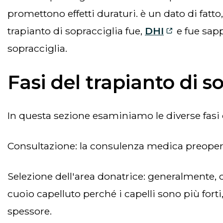
promettono effetti duraturi. è un dato di fatto
trapianto di sopracciglia fue,
DHI
e fue sapp
sopracciglia.
Fasi del trapianto di s
in questa sezione esaminiamo le diverse fasi d
consultazione: la consulenza medica preopera
selezione dell'area donatrice: generalmente, come area donatrice da cui verranno prelevati i follicoli viene scelta la parte posteriore del
cuoio capelluto perché i capelli sono più forti,
spessore.