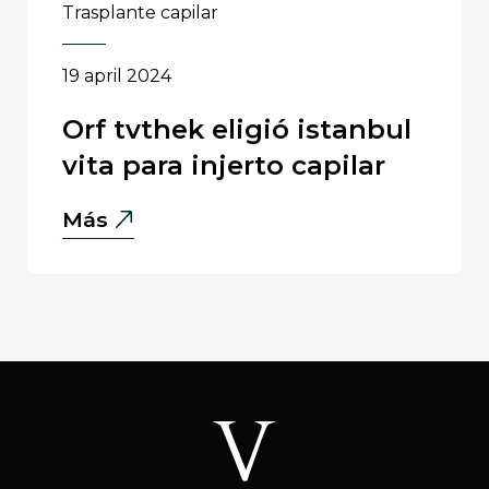
en
trasplante capilar
Turquia?
2026
19 april 2024
orf tvthek eligió istanbul
vita para injerto capilar
Orf
Más
Tvthek
Eligió
Istanbul
Vita
Para
Injerto
Capilar