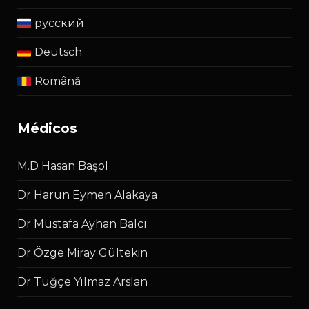
русский
Deutsch
Română
médicos
M.D Hasan Başol
Dr Harun Eymen Alakaya
Dr Mustafa Ayhan Balcı
Dr Özge Miray Gültekin
Dr Tuğçe Yılmaz Arslan