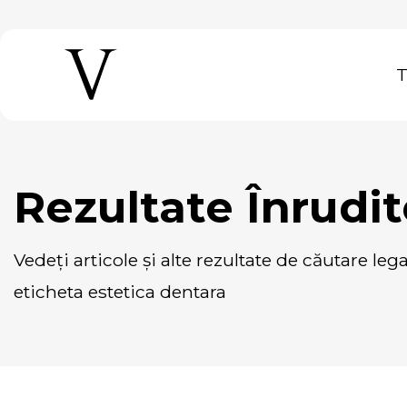
Rezultate Înrudi
vedeți articole și alte rezultate de căutare legate de sau care conțin
eticheta estetica dentara