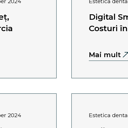
ober 2024
estetica denta
eț,
Digital Sm
rcia
Costuri î
Mai mult
ober 2024
estetica denta