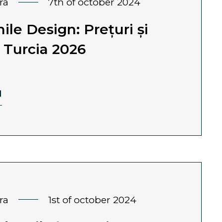
ra
7th of october 2024
ile Design: Prețuri și
n Turcia 2026
ra
1st of october 2024