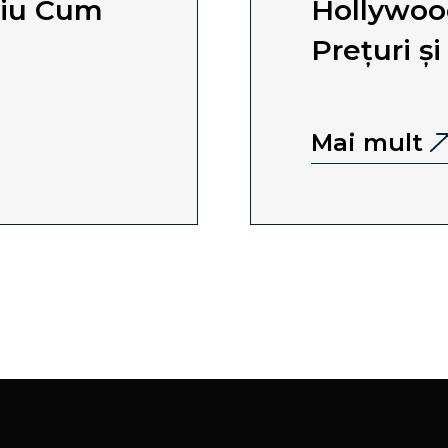
niu Cum
Hollywood
Prețuri ș
Mai mult