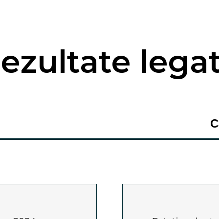
ezultate lega
C