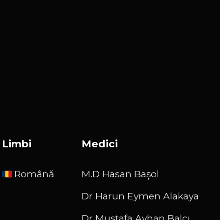
Limbi
Medici
Română
M.D Hasan Başol
Dr Harun Eymen Alakaya
Dr Mustafa Ayhan Balcı