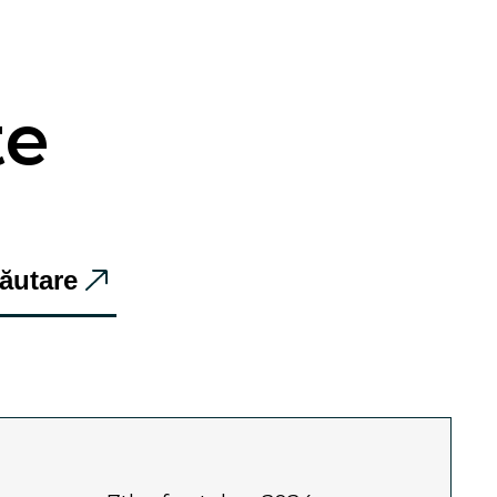
te
ăutare