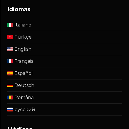
idiomas
Italiano
Türkçe
English
Français
Español
Deutsch
Română
русский