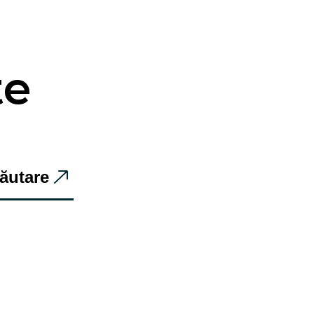
te
ăutare