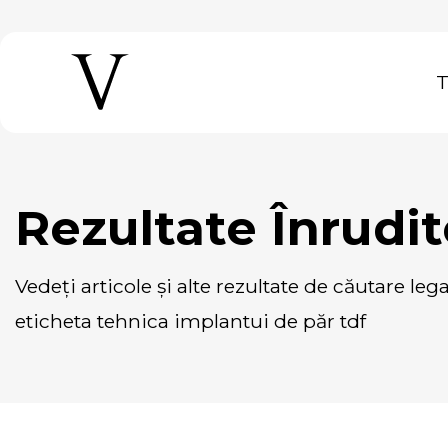
Rezultate Înrudi
vedeți articole și alte rezultate de căutare legate de sau care conțin
eticheta tehnica implantui de păr tdf