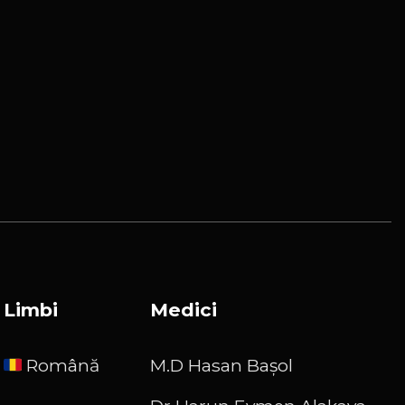
Limbi
Medici
Română
M.D Hasan Başol