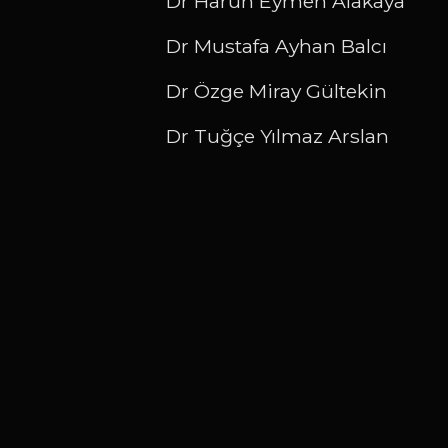
Dr Harun Eymen Alakaya
Dr Mustafa Ayhan Balcı
Dr Özge Miray Gültekin
Dr Tuğçe Yılmaz Arslan