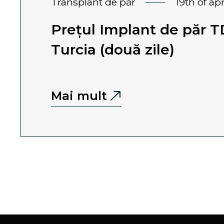
transplant de păr
19th of ap
Prețul Implant de păr T
Turcia (două zile)
Mai mult