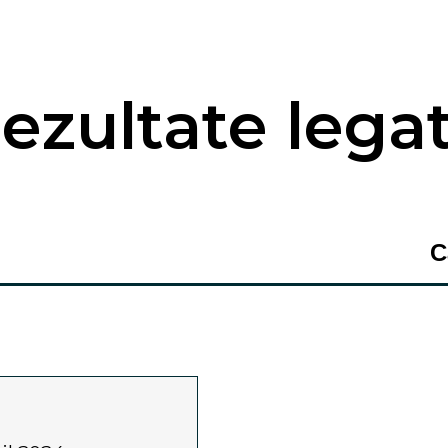
ezultate lega
C