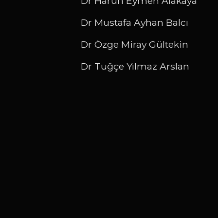
Dr Harun Eymen Alakaya
Dr Mustafa Ayhan Balcı
Dr Özge Miray Gültekin
Dr Tuğçe Yılmaz Arslan