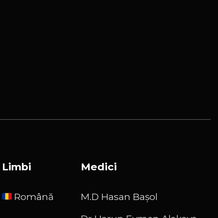
Limbi
Medici
Română
M.D Hasan Başol