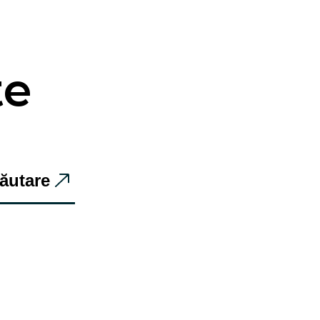
te
ăutare