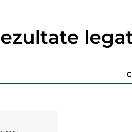
ezultate lega
C