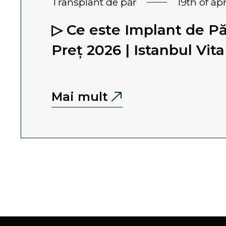
transplant de păr
19th of ap
▷ Ce este Implant de P
Preț 2026 | Istanbul Vita
Mai mult