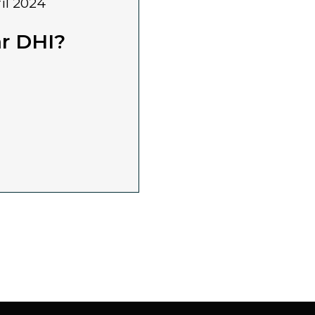
ril 2024
ăr DHI?